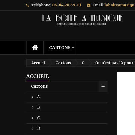
Téléphone:
06-84-28-59-81
Email:
laboiteamusiq
A
C
C
add_circle_outline
Vo
No
d'e
CARTONS
Accueil
Cartons
O
On n'est pas là pour
ACCUEIL
Prix ré
Cartons
A
B
C
D