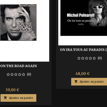
ON IRA TOUS AU PARADIS 
(0)
ON THE ROAD AGAIN
Prix
Prix
48,00 €
80,00 €
(0)
de

Ajouter au panier
base
Prix
Prix
39,00 €
65,00 €
de

Ajouter au panier
base