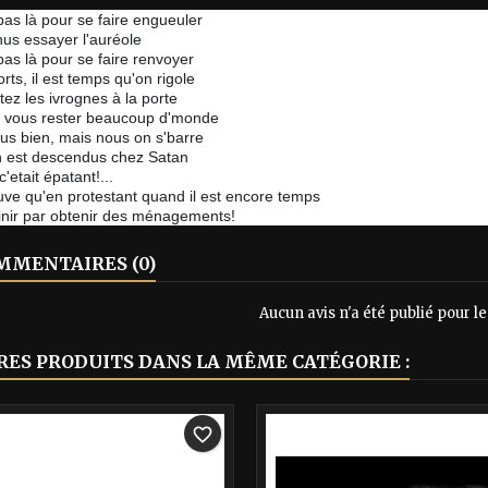
pas là pour se faire engueuler
nus essayer l'auréole
pas là pour se faire renvoyer
rts, il est temps qu'on rigole
tez les ivrognes à la porte
as vous rester beaucoup d'monde
us bien, mais nous on s'barre
n est descendus chez Satan
c'etait épatant!...
uve qu'en protestant quand il est encore temps
inir par obtenir des ménagements!
MENTAIRES (0)
Aucun avis n'a été publié pour 
RES PRODUITS DANS LA MÊME CATÉGORIE :
-40%
favorite_border