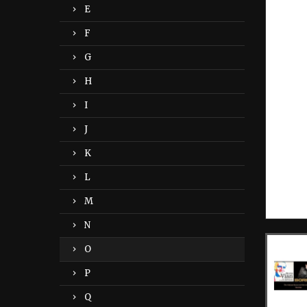
E
F
G
H
I
J
K
L
M
N
O
P
Q