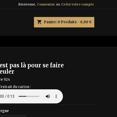
Bienvenue,
Connexion
ou
Créez votre compte
×
×
×
shopping_cart
Panier:
0
Produits - 0,00 €
n
s
est pas là pour se faire
euler
ce
924
'extrait du carton :
orgue