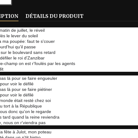
IPTION
DÉTAILS DU PRODUIT
tin de juillet, le réveil
ès le lever du soleil
t à ma poupée: faut te s'couer
ourd'hui qu'il passe
 sur le boulevard sans retard
défiler le roi d'Zanzibar
le-champ on est r'foulés par les agents
dit
pas là pour se faire engueuler
pour voir le défilé
as là pour se faire piétiner
pour voir le défilé
e monde était resté chez soi
du tort à la République
ous donc qu'on le regarde
s tard quand la reine reviendra
, nous on r'viendra pas
 la fête à Julot, mon poteau
ité dans un p'tit bistro