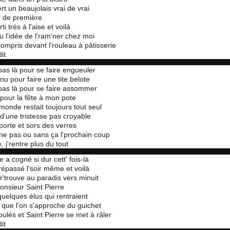
rt un beaujolais vrai de vrai
r de première
ti très à l'aise et voilà
eu l'idée de l'ram'ner chez moi
 compris devant l'rouleau à pâtisserie
dit
pas là pour se faire engueuler
nu pour faire une tite belote
pas là pour se faire assommer
 pour la fête à mon pote
 monde restait toujours tout seul
 d'une tristesse pas croyable
porte et sors des verres
ine pas ou sans ça l'prochain coup
 j'rentre plus du tout
a cogné si dur cett' fois-là
répassé l'soir même et voilà
r'trouve au paradis vers minuit
nsieur Saint Pierre
 quelques élus qui rentraient
t que l'on s'approche du guichet
oulés et Saint Pierre se met à râler
dit