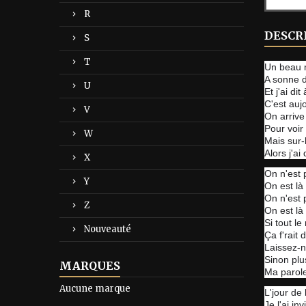
R
DESCR
S
T
Un beau ma
A sonne d
U
Et j'ai di
C'est auj
V
On arrive
Pour voir 
W
Mais sur-
Alors j'ai 
X
On n'est 
Y
On est là 
On n'est p
Z
On est là 
Si tout l
Nouveauté
Ça f'rait 
Laissez-n
Sinon plu
MARQUES
Ma parole
Aucune marque
L'jour de
Je l'ai inv