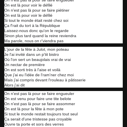
On n'est pas là pour se faire engueuler
On est là pour voir le défilé
On n'est pas là pour se faire piétiner
On est là pour voir le défilé
Si tout le monde était resté chez soi
Ça f'rait du tort à la République
Laissez-nous donc qu'on le regarde
Sinon plus tard quand la reine reviendra
Ma parole, nous on r'viendra pas
L'jour de la fête à Julot, mon poteau
Je l'ai invité dans un p'tit bistro
Où l'on sert un beaujolais vrai de vrai
Un nectar de première
On est sorti très à l'aise et voilà
Que j'ai eu l'idée de l'ram'ner chez moi
Mais j'ai compris devant l'rouleau à pâtisserie
Alors j'ai dit
On n'est pas là pour se faire engueuler
On est venu pour faire une tite belote
On n'est pas là pour se faire assommer
On est là pour la fête à mon pote
Si tout le monde restait toujours tout seul
Ça serait d'une tristesse pas croyable
Ouvre ta porte et sors des verres