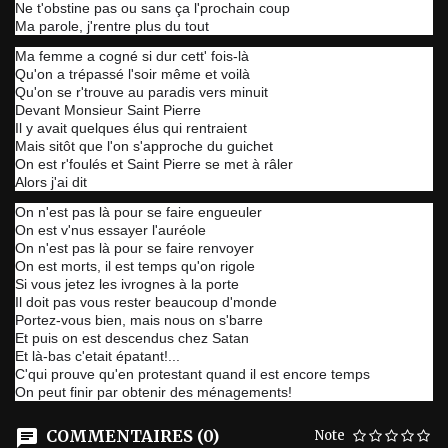
Ne t'obstine pas ou sans ça l'prochain coup
Ma parole, j'rentre plus du tout
Ma femme a cogné si dur cett' fois-là
Qu'on a trépassé l'soir même et voilà
Qu'on se r'trouve au paradis vers minuit
Devant Monsieur Saint Pierre
Il y avait quelques élus qui rentraient
Mais sitôt que l'on s'approche du guichet
On est r'foulés et Saint Pierre se met à râler
Alors j'ai dit
On n'est pas là pour se faire engueuler
On est v'nus essayer l'auréole
On n'est pas là pour se faire renvoyer
On est morts, il est temps qu'on rigole
Si vous jetez les ivrognes à la porte
Il doit pas vous rester beaucoup d'monde
Portez-vous bien, mais nous on s'barre
Et puis on est descendus chez Satan
Et là-bas c'etait épatant!...
C'qui prouve qu'en protestant quand il est encore temps
On peut finir par obtenir des ménagements!
COMMENTAIRES (0)
Note