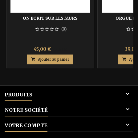
ON ÉCRIT SUR LES MURS
ORGUE DE
(0)
Prix
Prix
Prix
45,00 €
39,00
75,00 €
de

Ajouter au panier

Ajou
base

PRODUITS

NOTRE SOCIÉTÉ

VOTRE COMPTE