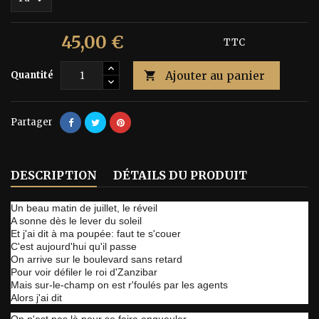
45,00 €
75,00 €
Économisez 40%
TTC
Ajouter au panier
Quantité

Partager
DESCRIPTION
DÉTAILS DU PRODUIT
Un beau matin de juillet, le réveil
A sonne dès le lever du soleil
Et j'ai dit à ma poupée: faut te s'couer
C'est aujourd'hui qu'il passe
On arrive sur le boulevard sans retard
Pour voir défiler le roi d'Zanzibar
Mais sur-le-champ on est r'foulés par les agents
Alors j'ai dit