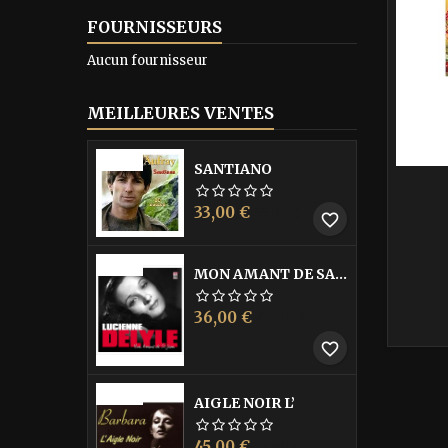
FOURNISSEURS
Aucun fournisseur
MEILLEURES VENTES
-40%
SANTIANO
Prix
Prix
33,00 €
55,00 €
favorite_border
de
base
-40%
MON AMANT DE SAINT JEAN
Prix
Prix
36,00 €
60,00 €
de
favorite_border
base
-40%
AIGLE NOIR L’
Prix
Prix
45,00 €
75,00 €