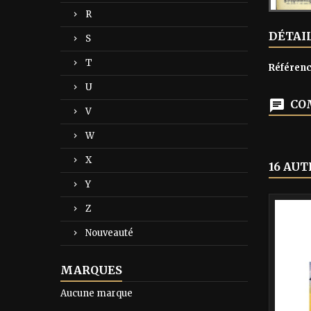
R
DÉTAI
S
T
Référen
U
COM
V
W
X
16 AUT
Y
-40%
Z
Nouveauté
MARQUES
Aucune marque