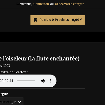
Bienvenue,
Connexion
ou
Créez votre compte
×
×
×
shopping_cart
Panier:
0
Produits - 0,00 €
n
s
e l'oiseleur (la flute enchantée)
ce
1603
'extrait du carton :
orgue