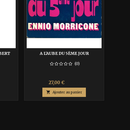
BERT
A L'AUBE DU 5ÈME JOUR
(0)
Prix
Prix
27,00 €
45,00 €
de

Ajouter au panier
base