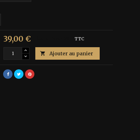
39,00 €
€
Économisez 40%
TTC
Ajouter au panier
é
