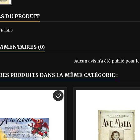
LS DU PRODUIT
ce
1603
MENTAIRES (0)
Aucun avis n'a été publié pour 
RES PRODUITS DANS LA MÊME CATÉGORIE :
-40%
favorite_border