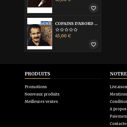
de
favorite_border
base
-40%
COPAINS D’ABORD LES
Prix
Prix
45,00 €
75,00 €
de
favorite_border
base
PRODUITS
NOTRE
Promotions
Livraiso
Nouveaux produits
Mentions
Meilleures ventes
Condition
A propos
Paiement
Contacte