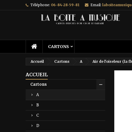
Téléphone:
06-84-28-59-81
Email:
laboiteamusiq
A
C
C
add_circle_outline
Vo
No
d'e
CARTONS
Accueil
Cartons
A
Air de l'oiseleur (la 
ACCUEIL
Prix ré
Cartons
A
B
C
D