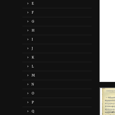
E
F
G
H
I
J
K
L
M
N
O
P
Q