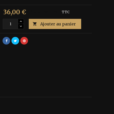
36,00 €
€
Économisez 40%
TTC
Ajouter au panier
é
