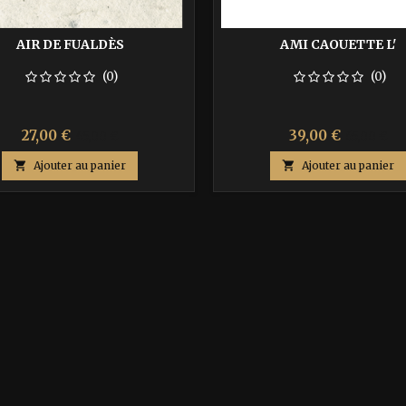
AIR DE FUALDÈS
AMI CAOUETTE L'
(0)
(0)
Prix
Prix
Prix
Prix
27,00 €
39,00 €
45,00 €
65,00 €
de
de

Ajouter au panier

Ajouter au panier
base
base