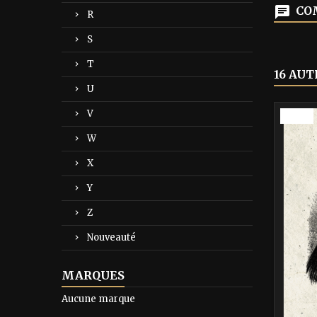
COM
R
S
T
16 AUT
U
V
-40%
W
X
Y
Z
Nouveauté
MARQUES
Aucune marque