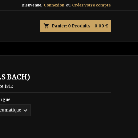
Bienvenue,
Connexion
ou
Créez votre compte
×
×
×
shopping_cart
Panier:
0
Produits - 0,00 €
n
s
J.S BACH)
ce
1812
orgue