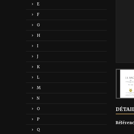
E
F
G
H
I
J
K
L
M
N
O
DÉTAI
P
Référen
Q