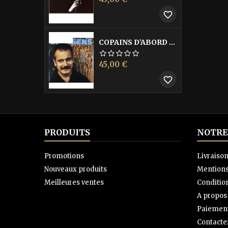
de
favorite_border
base
-40%
COPAINS D’ABORD LES
Prix
Prix
45,00 €
75,00 €
de
favorite_border
base
PRODUITS
NOTRE
Promotions
Livraiso
Nouveaux produits
Mentions
Meilleures ventes
Condition
A propos
Paiement
Contacte