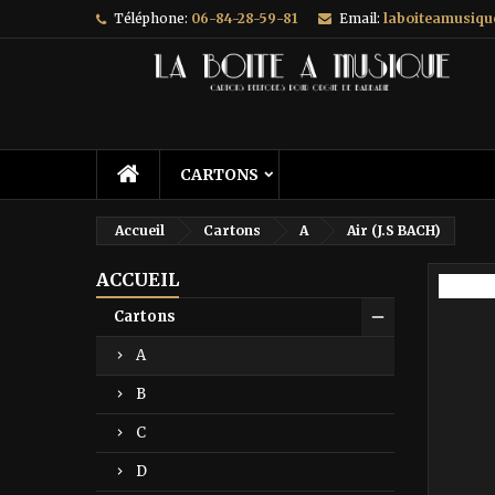
Téléphone:
06-84-28-59-81
Email:
laboiteamusiq
A
C
C
add_circle_outline
Vo
No
d'e
CARTONS
Accueil
Cartons
A
Air (J.S BACH)
ACCUEIL
Prix ré
Cartons
A
B
C
D