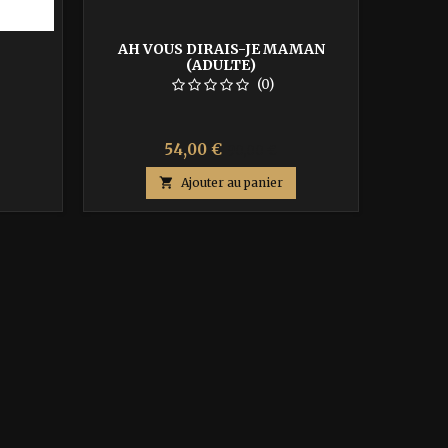
AH VOUS DIRAIS-JE MAMAN
(ADULTE)
(0)
Prix
Prix
54,00 €
90,00 €
de

Ajouter au panier
base