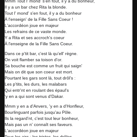
Mmm Tout l' mond' s'en fout, il y a du bonheur,
Il y a un bar chez Rita la blonde.
Tout l' mond' s'en fout, il y a du bonheur
À l'enseign' de la Fille Sans Coeur !
L'accordéon joue en majeur
Les refrains de ce vaste monde.
Y a Rita et ses accroch's coeur
À l'enseigne de la Fille Sans Coeur.
Dans ce p'tit bar, c'est là qu'ell' règne.
On voit flamber sa toison d'or.
Sa bouche est comme un fruit qui saign'
Mais on dit que son coeur est mort.
Pourtant les gars sont là, tout drôl's :
Les p'tits, les durs, les malabars
Qui entr'nt en roulant des épaul's
'y en a qui sont venus d'Dakar.
Mmm y en a d'Anvers, 'y en a d'Honfleur,
Bourlinguant parfois jusqu'au Pôle.
Ils la regard'nt, c'est tout leur bonheur,
Mais pas un n' connaît ses faveurs.
L'accordéon joue en majeur
Tous les airs : les tristes, les drôles...