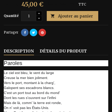
45,00 €
75,00 €
Économisez 40%
TTC
Ajouter au panier
Quantité

Partager
DESCRIPTION
DÉTAILS DU PRODUIT
Paroles
Le ciel est bleu, le vent du large
Creuse la mer bien joliment.
Vers le port, montant à la charg',
Galopent ses escadrons blancs.
C'est un port tout au bord du mond'
Dont les rues s'ouvrent sur l'infini
Mais de là, comm' la terre est ronde,
On n' voit pas les États-Unis.