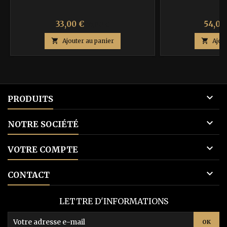
Prix
Prix
Prix
33,00 €
54,00
55,00 €
de

Ajouter au panier

Ajou
base

PRODUITS

NOTRE SOCIÉTÉ

VOTRE COMPTE

CONTACT
LETTRE D'INFORMATIONS