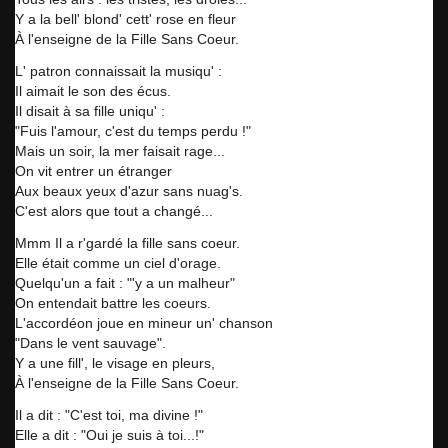
Y a la bell' blond' cett' rose en fleur
À l'enseigne de la Fille Sans Coeur.
L' patron connaissait la musiqu' :
Il aimait le son des écus.
Il disait à sa fille uniqu' :
"Fuis l'amour, c'est du temps perdu !"
Mais un soir, la mer faisait rage...
On vit entrer un étranger
Aux beaux yeux d'azur sans nuag's.
C'est alors que tout a changé...
Mmm Il a r'gardé la fille sans coeur.
Elle était comme un ciel d'orage.
Quelqu'un a fait : "'y a un malheur"
On entendait battre les coeurs.
L'accordéon joue en mineur un' chanson
"Dans le vent sauvage".
Y a une fill', le visage en pleurs,
À l'enseigne de la Fille Sans Coeur.
Il a dit : "C'est toi, ma divine !"
Elle a dit : "Oui je suis à toi...!"