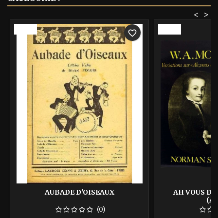
<
>
-40%
-40%
favorite_border
AUBADE D'OISEAUX
AH VOUS DI
(A
(0)