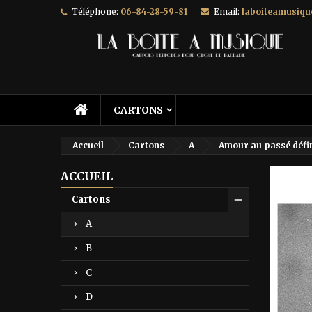
Téléphone:
06-84-28-59-81
Email:
laboiteamusiq
A
C
C
add_circle_outline
Vo
No
d'e
CARTONS
Accueil
Cartons
A
Amour au passé défini
ACCUEIL
Prix ré
Cartons
A
B
C
D