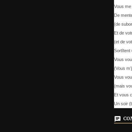
Vous me t
De mente
(de subor
Et de vot
(et de vot
Sortîtent
Vous vou
(Vous m’j
Vous vou
(mais vo
Et vous c
Un soir (
COM