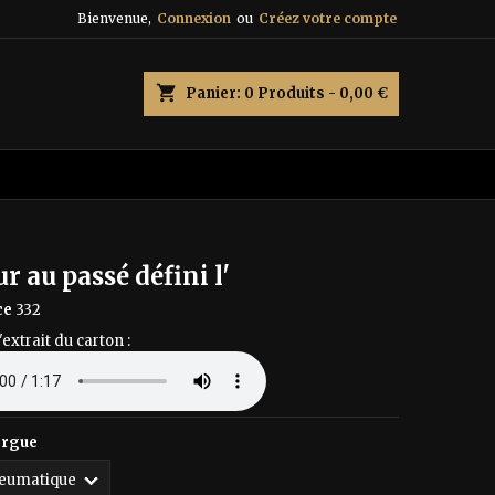
Bienvenue,
Connexion
ou
Créez votre compte
×
×
×
shopping_cart
Panier:
0
Produits - 0,00 €
n
s
 au passé défini l'
ce
332
'extrait du carton :
orgue