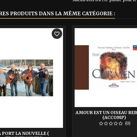
RES PRODUITS DANS LA MÊME CATÉGORIE :
-40%
favorite_border
AMOUR EST UN OISEAU REB
(ACCOMP)
(0)
A PORT LA NOUVELLE (