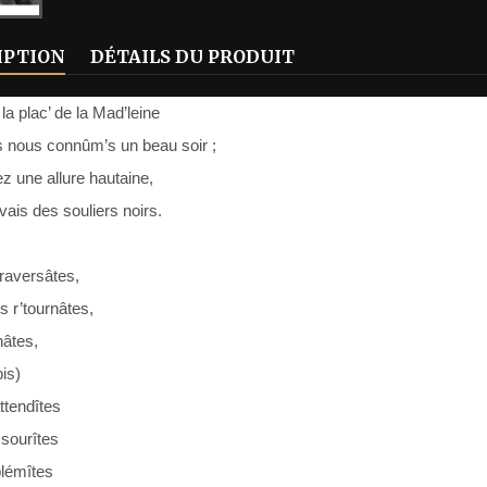
IPTION
DÉTAILS DU PRODUIT
 la plac’ de la Mad’leine
 nous connûm’s un beau soir ;
z une allure hautaine,
avais des souliers noirs.
raversâtes,
 r’tournâtes,
âtes,
bis)
ttendîtes
sourîtes
blémîtes