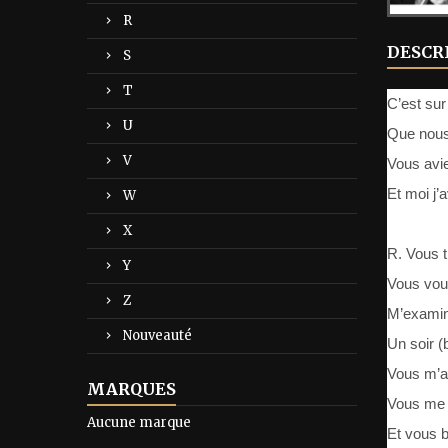
R
DESCR
S
T
C’est sur
U
Que nous
V
Vous avie
Et moi j’
W
X
R. Vous t
Y
Vous vous
Z
M’examin
Nouveauté
Un soir (
Vous m’a
MARQUES
Vous me 
Aucune marque
Et vous 