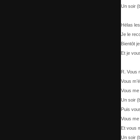
Un soir (
Hélas les
Je le rec
Bientôt je
Et je vo
R. Vous 
Vous m’é
Vous me 
Un soir (
Puis vous
Vous me 
Et vous 
Un soir (