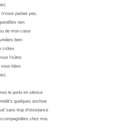
bis)
n’vous parlais pas,
pondîtes rien
veu de mon cœur
vinâtes bien
e crûtes
ous l’sûtes
 vous tûtes
bis)
es le porto en silence
notât’s quelques anchois
uit’ sans trop d’résistance
ccompagnâtes chez moi,