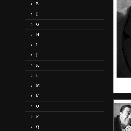
E
F
G
H
I
J
K
L
M
N
O
P
Q