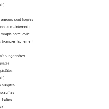
bis)
 amours sont fragiles
onnais maintenant ;
 rompis notre idylle
us trompais lâchement
m’soupçonnâtes
piâtes
pistâtes
bis)
 surgîtes
surprîtes
m’haîtes
bis)