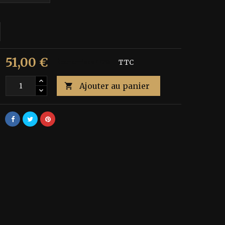
51,00 €
€
Économisez 40%
TTC
Ajouter au panier
é
