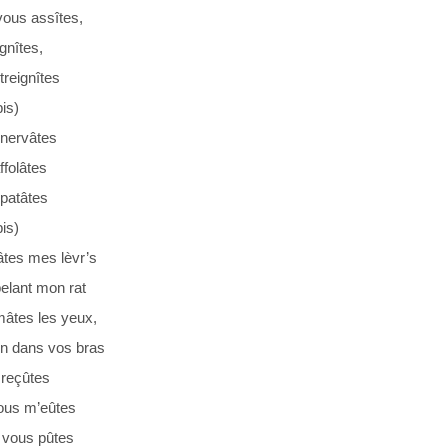
vous assîtes,
gnîtes,
reignîtes
bis)
nervâtes
folâtes
patâtes
bis)
âtes mes lèvr’s
elant mon rat
mâtes les yeux,
in dans vos bras
reçûtes
vous m’eûtes
 vous pûtes