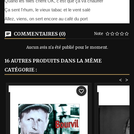
Quand les filles crient OK, c'est que ça va chauffer
Ça sent l'rhum, le vieux tabac et le vent salé
Allez, viens, on sert encore au café du port
COMMENTAIRES (0)
Note
Aucun avis n'a été publié pour le moment.
16 AUTRES PRODUITS DANS LA MÊME
CATÉGORIE :
<
>
-40%
-40%
favorite_border