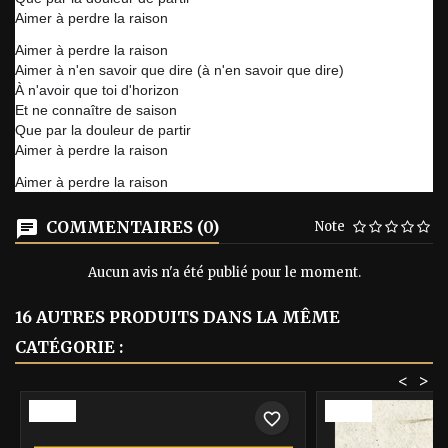
Aimer à perdre la raison
Aimer à perdre la raison
Aimer à n'en savoir que dire (à n'en savoir que dire)
À n'avoir que toi d'horizon
Et ne connaître de saison
Que par la douleur de partir
Aimer à perdre la raison
Aimer à perdre la raison
COMMENTAIRES (0)
Note
Aucun avis n'a été publié pour le moment.
16 AUTRES PRODUITS DANS LA MÊME
CATÉGORIE :
<
>
-40%
-40%
favorite_border