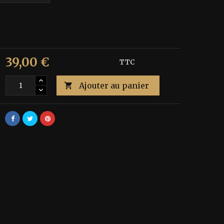
39,00 €
€
Économisez 40%
TTC
Ajouter au panier
é
