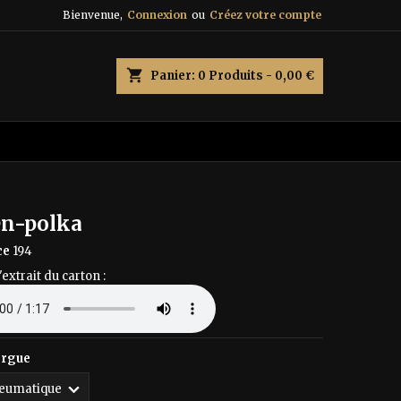
Bienvenue,
Connexion
ou
Créez votre compte
×
×
×
shopping_cart
Panier:
0
Produits - 0,00 €
n
s
n-polka
ce
194
'extrait du carton :
orgue