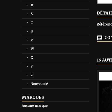
R
DÉTAI
S
T
Référen
U
COM
V
W
X
16 AUT
Y
-40%
Z
Nouveauté
MARQUES
Aucune marque