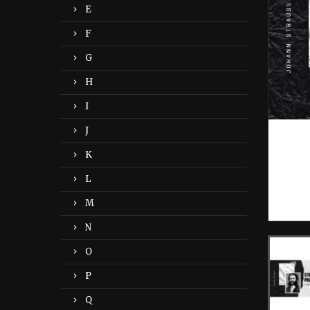
E
F
G
H
I
J
K
L
M
N
O
P
Q