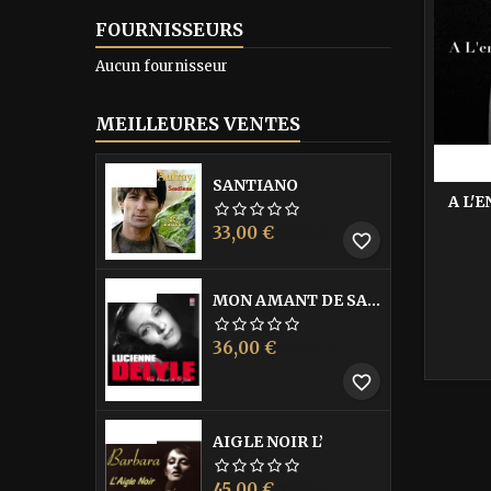
FOURNISSEURS
Aucun fournisseur
MEILLEURES VENTES
-40%
SANTIANO
A L'
Prix
Prix
33,00 €
55,00 €
favorite_border
de
base
-40%
MON AMANT DE SAINT JEAN
Prix
Prix
36,00 €
60,00 €
de
favorite_border
base
-40%
AIGLE NOIR L’
Prix
Prix
45,00 €
75,00 €