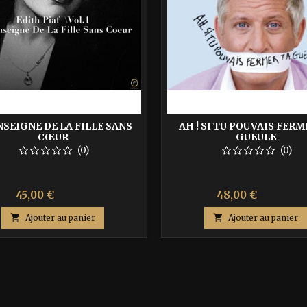
ENSEIGNE DE LA FILLE SANS
AH ! SI TU POUVAIS FERM
CŒUR
GUEULE
(0)
(0)
Prix
Prix
Prix
Prix
45,00 €
48,00 €
75,00 €
80,00 €
de
de

Ajouter au panier

Ajouter au panier
base
base