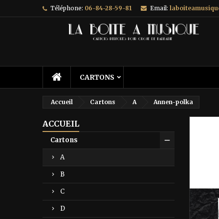
Téléphone:
06-84-28-59-81
Email:
laboiteamusiq
A
C
C
add_circle_outline
Vo
No
d'e
CARTONS
Accueil
Cartons
A
Annen-polka
ACCUEIL
Prix ré
Cartons
A
B
C
D