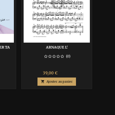
ER TA
ARNAQUE L'
(0)
Prix
Prix
39,00 €
65,00 €
de

Ajouter au panier
base