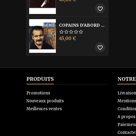
de
favorite_border
base
-40%
COPAINS D’ABORD LES
Prix
Prix
45,00 €
75,00 €
de
favorite_border
base
PRODUITS
NOTRE
Promotions
Livraiso
Nouveaux produits
Mentions
Meilleures ventes
Condition
A propos
Paiement
Contacte