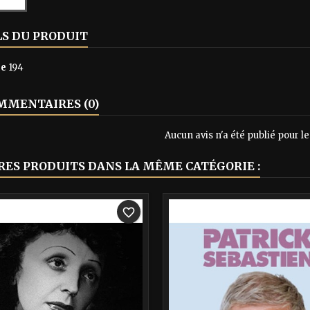
LS DU PRODUIT
ce
194
MENTAIRES (0)
Aucun avis n'a été publié pour 
RES PRODUITS DANS LA MÊME CATÉGORIE :
-40%
favorite_border