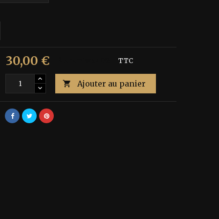
30,00 €
€
Économisez 40%
TTC
Ajouter au panier
é
