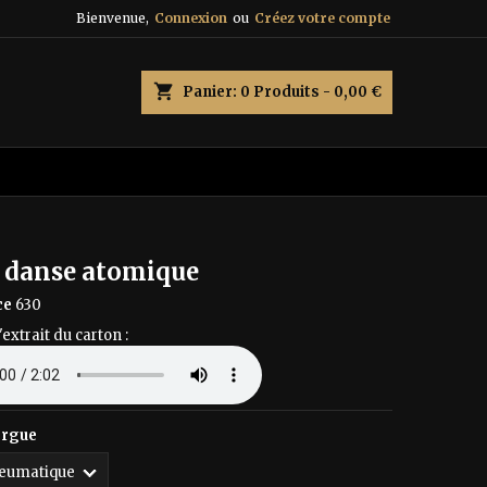
Bienvenue,
Connexion
ou
Créez votre compte
×
×
×
shopping_cart
Panier:
0
Produits - 0,00 €
n
s
a danse atomique
ce
630
'extrait du carton :
orgue