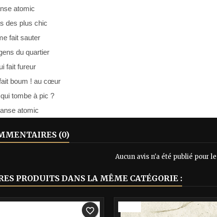
anse atomic
s des plus chic
e fait sauter
gens du quartier
i fait fureur
fait boum ! au cœur
 qui tombe à pic ?
danse atomic
MENTAIRES (0)
Aucun avis n'a été publié pour 
RES PRODUITS DANS LA MÊME CATÉGORIE :
-40%
favorite_border