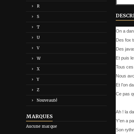
R
DESCR
S
T
On a dan
U
Des fox t
V
Des java
Et puis l
W
Tous ces 
X
Nous avo
Y
Et l’on d
Z
Ce pas qu
Nouveauté
Ah ! la d
MARQUES
Y’en a pa
Aucune marque
Son rythm