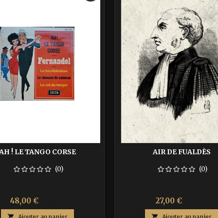
AH ! LE TANGO CORSE
AIR DE FUALDÈS
(0)
(0)
Prix
Prix
Prix
Prix
48,00 €
27,00 €
80,00 €
45,00 €
de
de

Ajouter au panier

Ajouter au panier