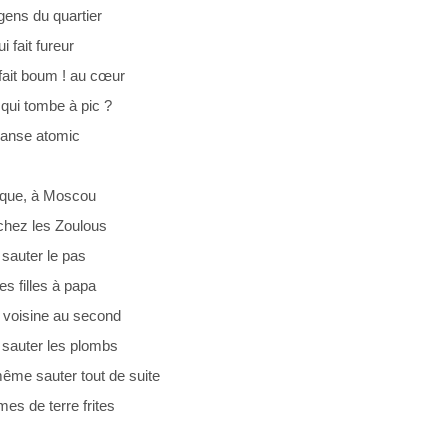
gens du quartier
i fait fureur
fait boum ! au cœur
 qui tombe à pic ?
danse atomic
que, à Moscou
chez les Zoulous
t sauter le pas
es filles à papa
voisine au second
it sauter les plombs
 même sauter tout de suite
s de terre frites