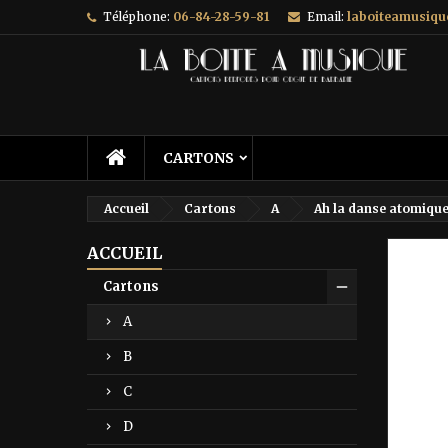
Téléphone:
06-84-28-59-81
Email:
laboiteamusiq
A
C
C
add_circle_outline
Vo
No
d'e
CARTONS
Accueil
Cartons
A
Ah la danse atomiqu
ACCUEIL
Prix ré
Cartons
A
B
C
D