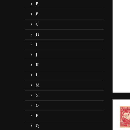
E
F
G
H
I
J
K
L
M
N
O
P
Q