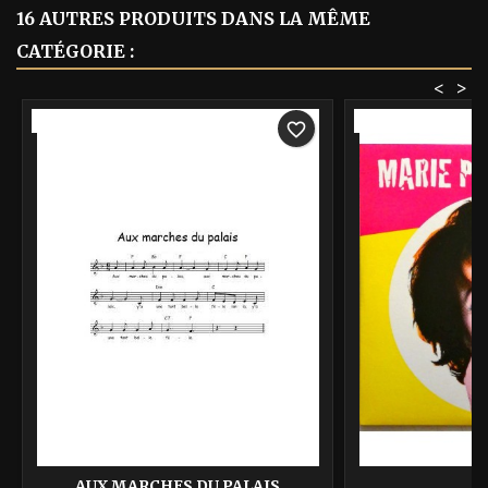
16 AUTRES PRODUITS DANS LA MÊME
CATÉGORIE :
<
>
-40%
-40%
favorite_border
AUX MARCHES DU PALAIS
A