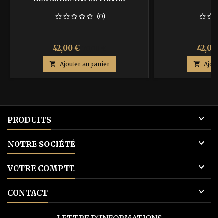
(0)
Prix
Prix
Prix
42,00 €
42,00
70,00 €
de

Ajouter au panier

Ajou
base

PRODUITS

NOTRE SOCIÉTÉ

VOTRE COMPTE

CONTACT
LETTRE D'INFORMATIONS