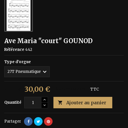
Ave Maria "court" GOUNOD
Référence
442
Type d'orgue
30,00 €
50,00 €
Économisez 40%
TTC
Ajouter au panier
Quantité

Partager