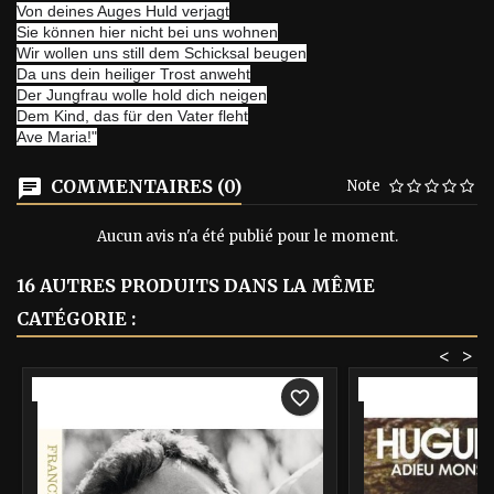
Von deines Auges Huld verjagt
Sie können hier nicht bei uns wohnen
Wir wollen uns still dem Schicksal beugen
Da uns dein heiliger Trost anweht
Der Jungfrau wolle hold dich neigen
Dem Kind, das für den Vater fleht
Ave Maria!"
COMMENTAIRES (0)
Note
Aucun avis n'a été publié pour le moment.
16 AUTRES PRODUITS DANS LA MÊME
CATÉGORIE :
<
>
-40%
-40%
favorite_border