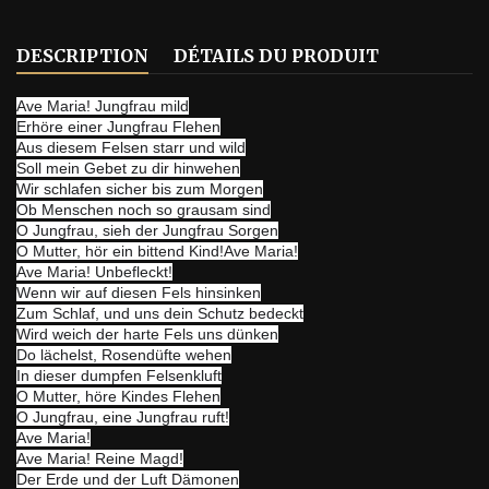
DESCRIPTION
DÉTAILS DU PRODUIT
Ave Maria! Jungfrau mild
Erhöre einer Jungfrau Flehen
Aus diesem Felsen starr und wild
Soll mein Gebet zu dir hinwehen
Wir schlafen sicher bis zum Morgen
Ob Menschen noch so grausam sind
O Jungfrau, sieh der Jungfrau Sorgen
O Mutter, hör ein bittend Kind!Ave Maria!
Ave Maria! Unbefleckt!
Wenn wir auf diesen Fels hinsinken
Zum Schlaf, und uns dein Schutz bedeckt
Wird weich der harte Fels uns dünken
Do lächelst, Rosendüfte wehen
In dieser dumpfen Felsenkluft
O Mutter, höre Kindes Flehen
O Jungfrau, eine Jungfrau ruft!
Ave Maria!
Ave Maria! Reine Magd!
Der Erde und der Luft Dämonen