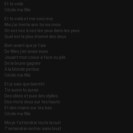
Et te voilà
Cécile ma fille
Et te voilà et me voici moi
Moi j'ai trente ans toi six mois
On est nez à nez les yeux dans les yeux
Quel est le plus étonné des deux
Bien avant que je t'aie
De filles j'en avais eues
Jouant mon coeur à face ou pile
De la brune gagnée
À la blonde perdue
Cécile ma fille
Et je sais que bientôt
Toi aussi tu auras
Des idées et puis des idylles
Des mots doux sur tes hauts
Et des mains sur tes bas
Cécile ma fille
Moi je t'attendrai toute la nuit
T'entendrai rentrer sans bruit