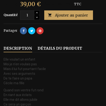
39,00 €
65,00 €
Économisez 40%
TTC
Ajouter au panier
Quantité

Partager
DESCRIPTION
DÉTAILS DU PRODUIT
Elle voulait un enfant
Moi je n'en voulais pas
Mais il lui fut pourtant facile
Avec ses arguments
De te faire un papa
Cécile ma fille
Quand son ventre fut rond
En riant aux éclats
Elle me dit allons jubile
Ce sera un garçon