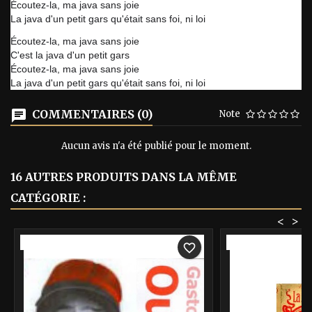
Écoutez-la, ma java sans joie
La java d'un petit gars qu'était sans foi, ni loi
Écoutez-la, ma java sans joie
C'est la java d'un petit gars
Écoutez-la, ma java sans joie
La java d'un petit gars qu'était sans foi, ni loi
COMMENTAIRES (0)
Note
Aucun avis n'a été publié pour le moment.
16 AUTRES PRODUITS DANS LA MÊME
CATÉGORIE :
<
>
-40%
-40%
favorite_border