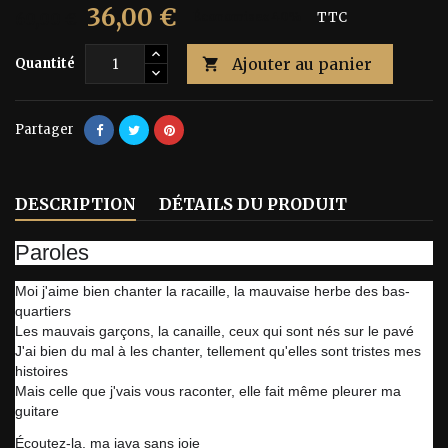
36,00 €
60,00 €
Économisez 40%
TTC
Ajouter au panier
Quantité

Partager
DESCRIPTION
DÉTAILS DU PRODUIT
Paroles
Moi j'aime bien chanter la racaille, la mauvaise herbe des bas-
quartiers
Les mauvais garçons, la canaille, ceux qui sont nés sur le pavé
J'ai bien du mal à les chanter, tellement qu'elles sont tristes mes
histoires
Mais celle que j'vais vous raconter, elle fait même pleurer ma
guitare
Écoutez-la, ma java sans joie