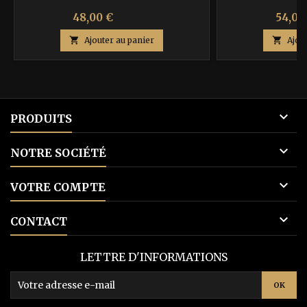
Prix
Prix
Prix
48,00 €
54,00
80,00 €
de

Ajouter au panier

Ajou
base

PRODUITS

NOTRE SOCIÉTÉ

VOTRE COMPTE

CONTACT
LETTRE D'INFORMATIONS