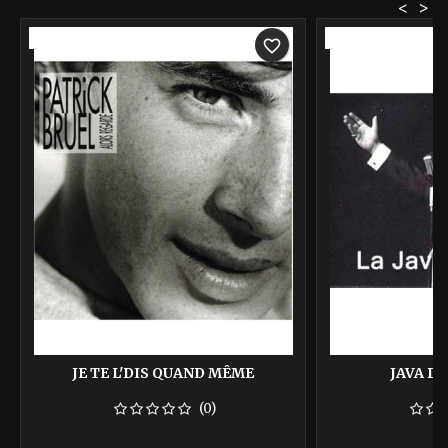
<
>
-40%
-40%
favorite_border
JE TE L'DIS QUAND MÊME
JAVA DU
(0)