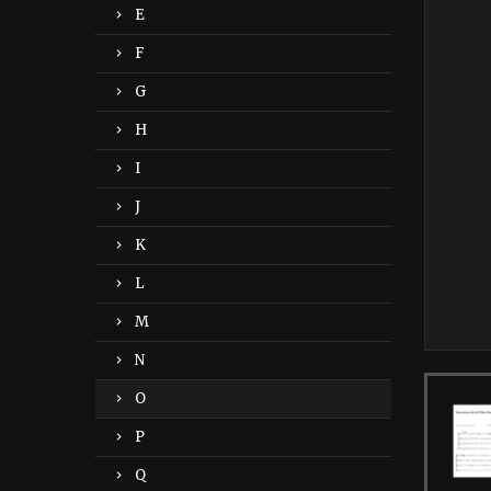
E
F
G
H
I
J
K
L
M
N
O
P
Q