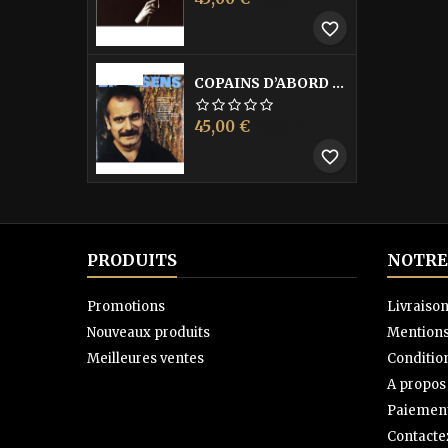
de
favorite_border
base
-40%
COPAINS D’ABORD LES
Prix
Prix
45,00 €
75,00 €
de
favorite_border
base
PRODUITS
NOTRE
Promotions
Livraiso
Nouveaux produits
Mentions
Meilleures ventes
Condition
A propos
Paiement
Contacte