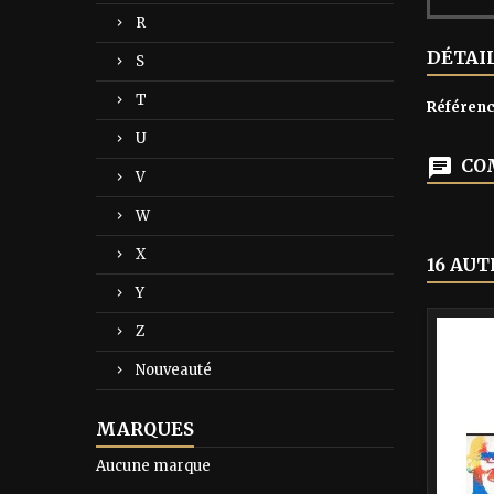
R
DÉTAI
S
T
Référen
U
COM
V
W
X
16 AUT
Y
-40%
Z
Nouveauté
MARQUES
Aucune marque