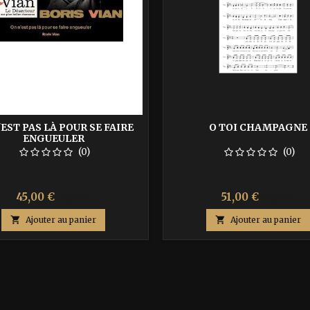
'EST PAS LÀ POUR SE FAIRE
O TOI CHAMPAGNE
ENGUEULER
(0)
(0)
Prix
Prix
Prix
Prix
45,00 €
51,00 €
75,00 €
85,00 €
de
de

Ajouter au panier

Ajouter au panier
base
base