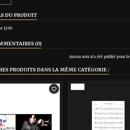
LS DU PRODUIT
ce
1290
MENTAIRES (0)
Aucun avis n'a été publié pour 
RES PRODUITS DANS LA MÊME CATÉGORIE :
-40%
favorite_border