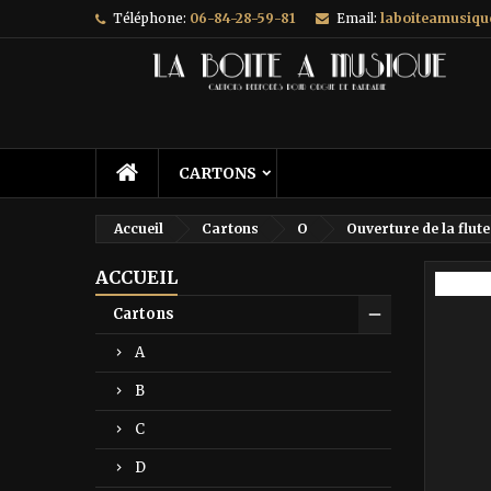
Téléphone:
06-84-28-59-81
Email:
laboiteamusiq
A
C
C
add_circle_outline
Vo
No
d'e
CARTONS
Accueil
Cartons
O
Ouverture de la flut
ACCUEIL
Prix ré
Cartons
A
B
C
D