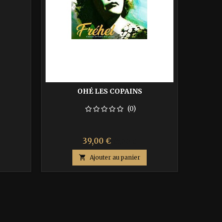
OHÉ LES COPAINS
(0)
Prix
Prix
39,00 €
65,00 €
de

Ajouter au panier
base