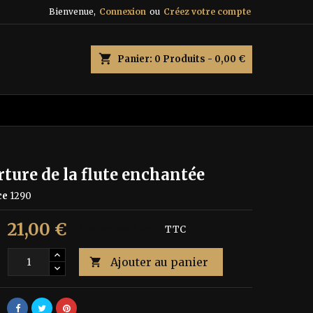
Bienvenue,
Connexion
ou
Créez votre compte
×
×
×
shopping_cart
Panier:
0
Produits - 0,00 €
n
s
ture de la flute enchantée
ce
1290
21,00 €
Économisez 40%
TTC
Ajouter au panier
é
