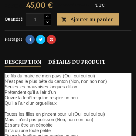
45,00 €
75,00 €
Économisez 40%
TTC
Ajouter au panier
Quantité

Partager
DESCRIPTION
DÉTAILS DU PRODUIT
Le fils du maire de mon pays (Oui, oui oui oui)
N'est pas le plus bête du canton (Non, non non non)
Seules les mauvaises langues dit-on
Prétendent qu'il a l'air d'un
Ouvre la fenêtre qu'on respire un peu
Qu'il a l'air d'un orgueilleux
Toutes les filles en pincent pour lui (Oui, oui oui oui)
Mais il n'est pas polisson (Non, non non non)
Et sans être un cénobite
Il n'a qu'une toute petite
Ouvre la fenêtre qu'on respire un peu