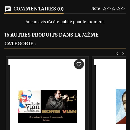
COMMENTAIRES (0)
Note
Aucun avis n'a été publié pour le moment.
16 AUTRES PRODUITS DANS LA MÊME
CATÉGORIE :
<
>
-40%
-40%
favorite_border