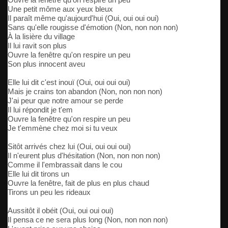
Une petit môme aux yeux bleux
Il paraît même qu'aujourd'hui (Oui, oui oui oui)
Sans qu'elle rougisse d'émotion (Non, non non non)
À la lisière du village
Il lui ravit son plus
Ouvre la fenêtre qu'on respire un peu
Son plus innocent aveu
Elle lui dit c'est inouï (Oui, oui oui oui)
Mais je crains ton abandon (Non, non non non)
J'ai peur que notre amour se perde
Il lui répondit je t'em
Ouvre la fenêtre qu'on respire un peu
Je t'emmène chez moi si tu veux
Sitôt arrivés chez lui (Oui, oui oui oui)
Il n'eurent plus d'hésitation (Non, non non non)
Comme il l'embrassait dans le cou
Elle lui dit tirons un
Ouvre la fenêtre, fait de plus en plus chaud
Tirons un peu les rideaux
Aussitôt il obéit (Oui, oui oui oui)
Il pensa ce ne sera plus long (Non, non non non)