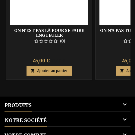
ON N'EST PAS LÀ POUR SE FAIRE
ON N'A PAS TOU
ENGUEULER
(0)
Prix
Prix
Prix
45,00 €
45,00
75,00 €
de

Ajouter au panier

Ajou
base

PRODUITS

NOTRE SOCIÉTÉ
