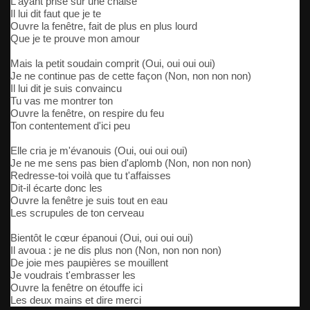
L'ayant prise sur une chaise
Il lui dit faut que je te
Ouvre la fenêtre, fait de plus en plus lourd
Que je te prouve mon amour
Mais la petit soudain comprit (Oui, oui oui oui)
Je ne continue pas de cette façon (Non, non non non)
Il lui dit je suis convaincu
Tu vas me montrer ton
Ouvre la fenêtre, on respire du feu
Ton contentement d'ici peu
Elle cria je m'évanouis (Oui, oui oui oui)
Je ne me sens pas bien d'aplomb (Non, non non non)
Redresse-toi voilà que tu t'affaisses
Dit-il écarte donc les
Ouvre la fenêtre je suis tout en eau
Les scrupules de ton cerveau
Bientôt le cœur épanoui (Oui, oui oui oui)
Il avoua : je ne dis plus non (Non, non non non)
De joie mes paupières se mouillent
Je voudrais t'embrasser les
Ouvre la fenêtre on étouffe ici
Les deux mains et dire merci