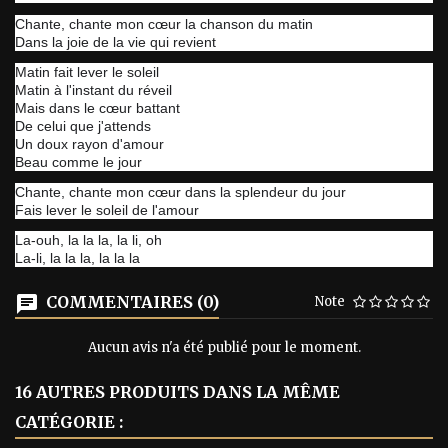
Chante, chante mon cœur la chanson du matin
Dans la joie de la vie qui revient
Matin fait lever le soleil
Matin à l'instant du réveil
Mais dans le cœur battant
De celui que j'attends
Un doux rayon d'amour
Beau comme le jour
Chante, chante mon cœur dans la splendeur du jour
Fais lever le soleil de l'amour
La-ouh, la la la, la li, oh
La-li, la la la, la la la
COMMENTAIRES (0)
Note
Aucun avis n'a été publié pour le moment.
16 AUTRES PRODUITS DANS LA MÊME
CATÉGORIE :