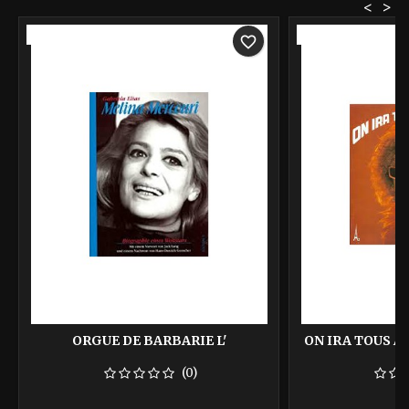
<
>
-40%
-40%
favorite_border
ORGUE DE BARBARIE L'
ON IRA TOUS A
(0)