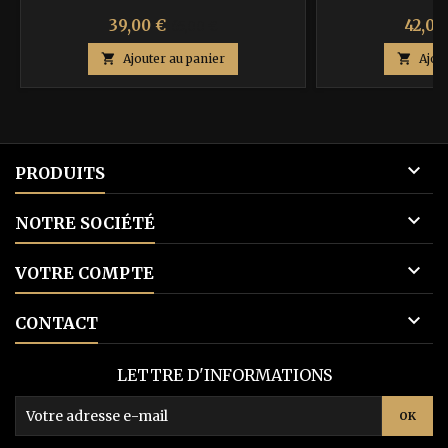
Prix
Prix
Prix
39,00 €
42,00
65,00 €
de

Ajouter au panier

Ajou
base

PRODUITS

NOTRE SOCIÉTÉ

VOTRE COMPTE

CONTACT
LETTRE D'INFORMATIONS