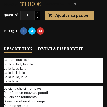
33,00 €
55,00 €
Économisez 40%
TTC
Ajouter au panier
Quantité

Partager
DESCRIPTION
DÉTAILS DU PRODUIT
La-ouh, ouh, ouh
La, li, la la li, la la la
La la la la, la la
La la la li, la la
La la la, lo, la la
La la la la
Le ciel a choisi mon pays
Pour faire un nouveau paradis
Au loin des tourments
Danse un éternel printemps
Pour les amants