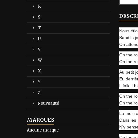
R
DESCR
S
T
Nous étio
Bandits jo
U
On attend
V
On the ro
W
On the ro
X
Au petit j
Et, derriè
Y
Il fallait
Z
On the ro
On the ro
Nouveauté
La mer re
MARQUES
Dans les 
N'y pense
Aucune marque
On the ro