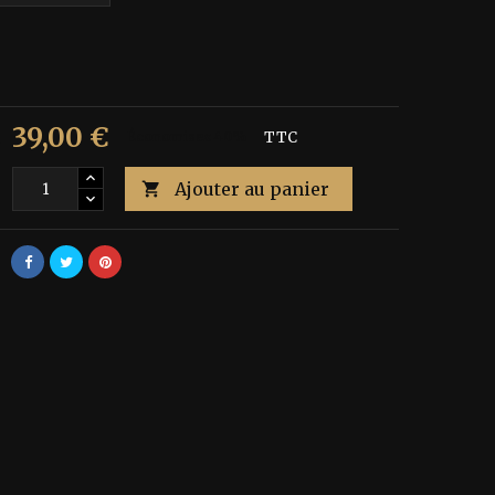
39,00 €
€
Économisez 40%
TTC
Ajouter au panier
é
