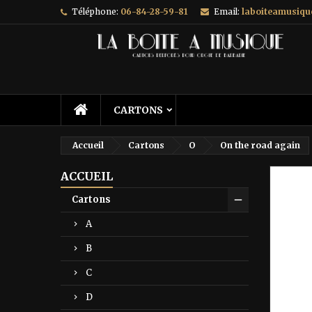
Téléphone:
06-84-28-59-81
Email:
laboiteamusiq
A
C
C
add_circle_outline
Vo
No
d'e
CARTONS
Accueil
Cartons
O
On the road again
ACCUEIL
Prix ré
Cartons
A
B
C
D