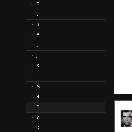
E
F
G
H
I
J
K
L
M
N
O
P
Q