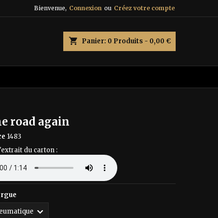
Bienvenue,
Connexion
ou
Créez votre compte
×
×
×
shopping_cart
Panier:
0
Produits - 0,00 €
n
s
he road again
ce
1483
'extrait du carton :
orgue