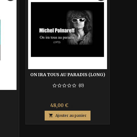
ON IRA TOUS AU PARADIS (LONG)
(0)
ON N'A 
Prix
Prix
48,00 €
80,00 €
de

Ajouter au panier
base