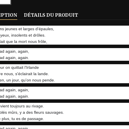
IPTION
DÉTAILS DU PRODUIT
ns jeunes et larges d'épaules,
yeux, insolents et drôles.
ait que la mort nous frôle,
ad again, again,
ad again, again.
our on quittait l'Irlande
re nous, s'éclairait la lande.
 bien, un jour, qu'on nous pende.
ad again, again,
ad again, again.
vient toujours au rivage.
blés mûrs, y a des fleurs sauvages.
 plus, tu es de passage.
ad again, again,