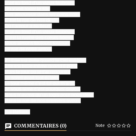
Tout au fond d’un vieux faubourg
On y voit roder le soir
Des amoureux dans les coins noirs
C’est la rue de nos désirs
Où l’amour a su fleurir
Tout au fond d’un vieux faubourg
C’est la ruelle des cœurs fidèles
Nous aimons toujours toujours
La rue de notre amour
2 - Elle est belle quand le ciel est bleu
Elle est belle même quand il pleut
Mais le jour où je t’ai rencontré
Le soleil avait tout éclairé
Le jour même c’est toi qui m’a dit
Je vous aime c’est pourquoi depuis
Nous n’avons qu’un logis pour nous deux
Dans la rue de nos premiers aveux.
{au Refrain}
COMMENTAIRES (0)
Note