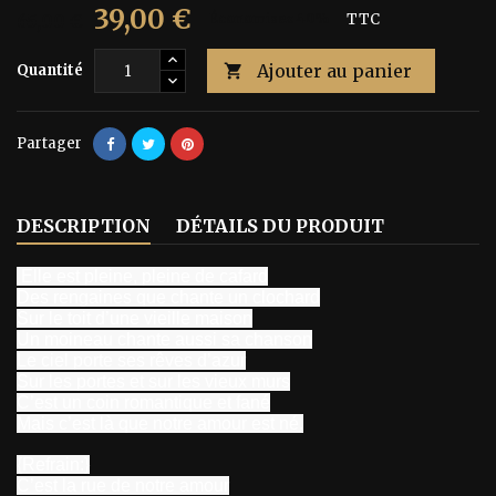
39,00 €
65,00 €
Économisez 40%
TTC
Ajouter au panier
Quantité

Partager
DESCRIPTION
DÉTAILS DU PRODUIT
Elle est pleine, pleine de cafard
Des rengaines que chante un clochard
Sur le toit d’une vieille maison
Un moineau chante aussi sa chanson
Le ciel porte ses rêves d’azur
Sur les portes et sur les vieux murs
C’est un coin romantique et fané
Mais c’est là que notre amour est né.
{Refrain:}
C’est la rue de notre amour