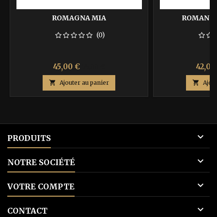
ROMAGNA MIA
ROMANCE 
(0)
Prix
Prix
Prix
45,00 €
42,00
75,00 €
de

Ajouter au panier

Ajou
base

PRODUITS

NOTRE SOCIÉTÉ

VOTRE COMPTE

CONTACT