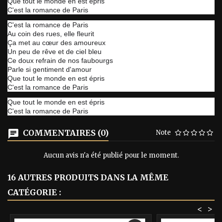
Que tout le monde en est épris
C'est la romance de Paris
C'est la romance de Paris
Au coin des rues, elle fleurit
Ça met au cœur des amoureux
Un peu de rêve et de ciel bleu
Ce doux refrain de nos faubourgs
Parle si gentiment d'amour
Que tout le monde en est épris
C'est la romance de Paris
Que tout le monde en est épris
C'est la romance de Paris
COMMENTAIRES (0)
Note
Aucun avis n'a été publié pour le moment.
16 AUTRES PRODUITS DANS LA MÊME
CATÉGORIE :
<
>