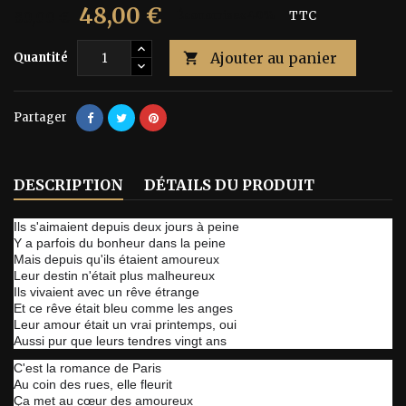
48,00 €
80,00 €
Économisez 40%
TTC
Ajouter au panier
Quantité

Partager
DESCRIPTION
DÉTAILS DU PRODUIT
Ils s'aimaient depuis deux jours à peine
Y a parfois du bonheur dans la peine
Mais depuis qu'ils étaient amoureux
Leur destin n'était plus malheureux
Ils vivaient avec un rêve étrange
Et ce rêve était bleu comme les anges
Leur amour était un vrai printemps, oui
Aussi pur que leurs tendres vingt ans
C'est la romance de Paris
Au coin des rues, elle fleurit
Ça met au cœur des amoureux